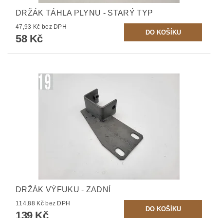
DRŽÁK TÁHLA PLYNU - STARÝ TYP
47,93 Kč bez DPH
58 Kč
DRŽÁK VÝFUKU - ZADNÍ
114,88 Kč bez DPH
139 Kč