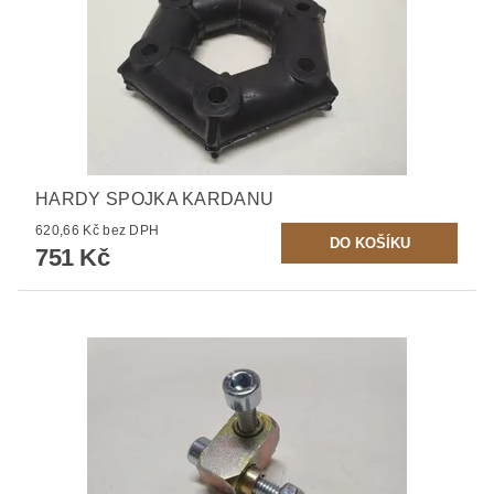
HARDY SPOJKA KARDANU
620,66 Kč bez DPH
751 Kč