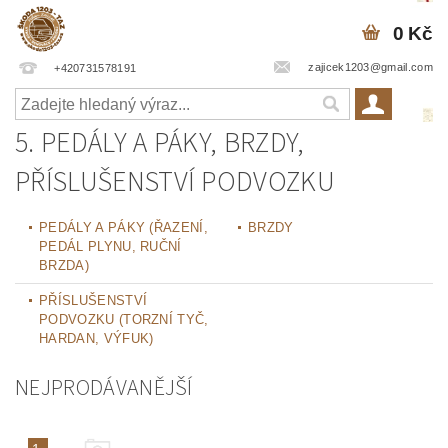
0 Kč
zajicek1203@gmail.com
+420731578191
5. PEDÁLY A PÁKY, BRZDY,
PŘÍSLUŠENSTVÍ PODVOZKU
PEDÁLY A PÁKY (ŘAZENÍ,
BRZDY
PEDÁL PLYNU, RUČNÍ
BRZDA)
PŘÍSLUŠENSTVÍ
PODVOZKU (TORZNÍ TYČ,
HARDAN, VÝFUK)
NEJPRODÁVANĚJŠÍ