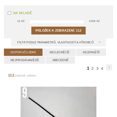
NA SKLADĚ
12
Kč
4320
Kč
POLOŽEK K ZOBRAZENÍ:
112
FILTR PODLE PARAMETRŮ, VLASTNOSTÍ A VÝROBCŮ
DOPORUČUJEME
NEJLEVNĚJŠÍ
NEJDRAŽŠÍ
NEJPRODÁVANĚJŠÍ
ABECEDNĚ
1
2
3
4
112
položek celkem