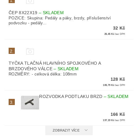
1.
ČEP 8X22X19
–
SKLADEM
POZICE: Skupina: Pedály a páky, brzdy, příslušenství
podvozku - pedály...
32 Kč
26,45 Kč
bez DPH
2.
TYČKA TLAČNÁ HLAVNÍHO SPOJKOVÉHO A
BRZDOVÉHO VÁLCE
–
SKLADEM
ROZMĚRY: - celková délka: 108mm
128 Kč
105,79 Kč
bez DPH
ROZVODKA PODTLAKU BRZD
–
SKLADEM
3.
166 Kč
137,19 Kč
bez DPH
ZOBRAZIT VÍCE