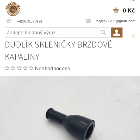
0 Kč
zajicek1203@gmail.com
+420731578191
DUDLÍK SKLENIČKY BRZDOVÉ
KAPALINY
Neohodnoceno