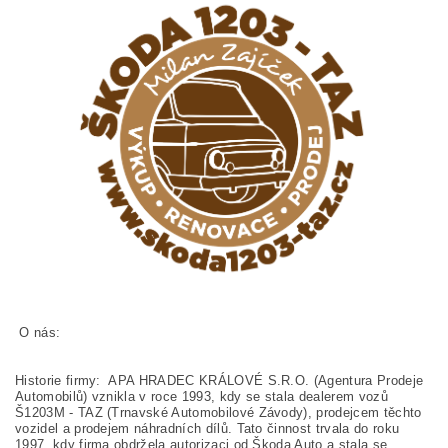
O nás:
Historie firmy: APA HRADEC KRÁLOVÉ S.R.O. (Agentura Prodeje
Automobilů) vznikla v roce 1993, kdy se stala dealerem vozů
Š1203M - TAZ (Trnavské Automobilové Závody), prodejcem těchto
vozidel a prodejem náhradních dílů. Tato činnost trvala do roku
1997, kdy firma obdržela autorizaci od Škoda Auto a stala se