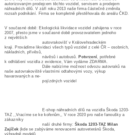
autorizovaným prodejcem těchto vozidel, servisem a prodejem
náhradních dílů.
V září roku 2013 naše firma částečně změnila
rozsah podnikání. Firma se kompletně přestěhovala do areálu ČKD.
V současné době:
Ekologická likvidace vozidel zahájena v roce
2007, přesto jsme v současné době provozovatelem jednoho
z největších
autovrakovišť v Královehradeckém
kraji.
Provádíme likvidaci všech typů vozidel z celé ČR – osobních,
nákladních, přívěsů,
návěsů i autobusů.
Potvrzení
, potřebné
k odhlášení vozidla z evidence, Vám vydáme ZDARMA.
Dále nabízíme možnost odvozu autovraků na
naše autovrakoviště vlastními odtahovými vozy, výkup
havarovaných a ne-
pojízdných vozidel
E-shop náhradních dílů na vozidla Škoda 1203-
TAZ ,,Vracíme se ke kořenům,, V roce 2020 pro naše fanoušky a
zákazníky
naší druhé firmy:
Škoda 1203-TAZ Milan
Zajíček
(kde se zabýváme renovacemi autoveteránů Škoda,
výhradně modelů