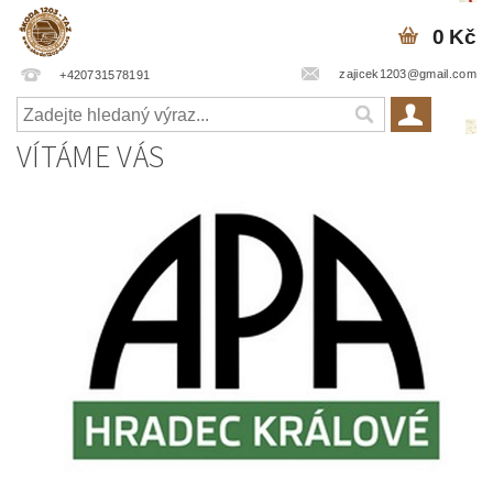
0 Kč
zajicek1203@gmail.com
+420731578191
VÍTÁME VÁS