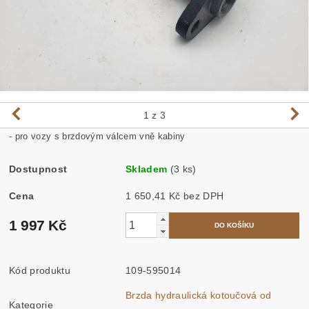
1
z 3
- pro vozy s brzdovým válcem vně kabiny
Dostupnost
Skladem
(3 ks)
Cena
1 650,41 Kč bez DPH
1 997 Kč
Kód produktu
109-595014
Brzda hydraulická kotoučová od
Kategorie