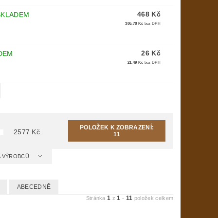
468 Kč
SKLADEM
386,78 Kč
bez DPH
26 Kč
DEM
21,49 Kč
bez DPH
POLOŽEK K ZOBRAZENÍ:
2577
Kč
11
 A VÝROBCŮ
ABECEDNĚ
1
1
11
Stránka
z
-
položek celkem