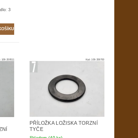
dlo: 3
d:
109-359511
Kód:
109-359700
PŘÍLOŽKA LOŽISKA TORZNÍ
ZNÍ
TYČE
Skladem
(40 ks)