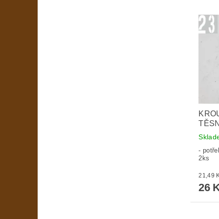
KROU
TĚSN
Skla
- potř
2ks
26 