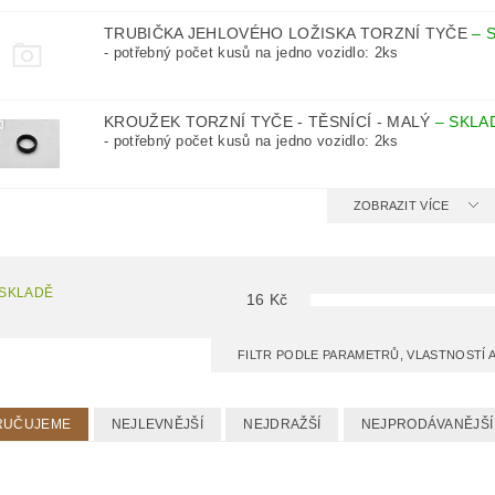
TRUBIČKA JEHLOVÉHO LOŽISKA TORZNÍ TYČE
–
- potřebný počet kusů na jedno vozidlo: 2ks
KROUŽEK TORZNÍ TYČE - TĚSNÍCÍ - MALÝ
–
SKLA
- potřebný počet kusů na jedno vozidlo: 2ks
ZOBRAZIT VÍCE
 SKLADĚ
16
Kč
FILTR PODLE PARAMETRŮ, VLASTNOSTÍ
RUČUJEME
NEJLEVNĚJŠÍ
NEJDRAŽŠÍ
NEJPRODÁVANĚJŠÍ