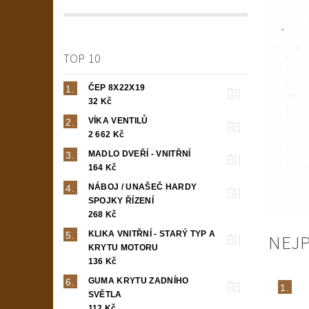
TOP 10
ČEP 8X22X19
32 Kč
VÍKA VENTILŮ
2 662 Kč
MADLO DVEŘÍ - VNITŘNÍ
164 Kč
NÁBOJ / UNAŠEČ HARDY
SPOJKY ŘÍZENÍ
268 Kč
KLIKA VNITŘNÍ - STARÝ TYP A
NEJ
KRYTU MOTORU
136 Kč
GUMA KRYTU ZADNÍHO
1.
SVĚTLA
112 Kč