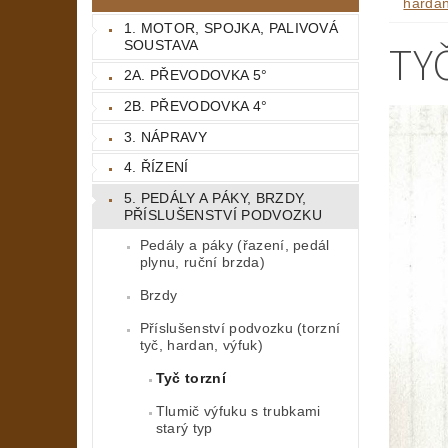
hardan
1. MOTOR, SPOJKA, PALIVOVÁ
TY
SOUSTAVA
2A. PŘEVODOVKA 5°
2B. PŘEVODOVKA 4°
3. NÁPRAVY
4. ŘÍZENÍ
5. PEDÁLY A PÁKY, BRZDY,
PŘÍSLUŠENSTVÍ PODVOZKU
Pedály a páky (řazení, pedál
plynu, ruční brzda)
Brzdy
Příslušenství podvozku (torzní
tyč, hardan, výfuk)
Tyč torzní
Tlumič výfuku s trubkami
starý typ