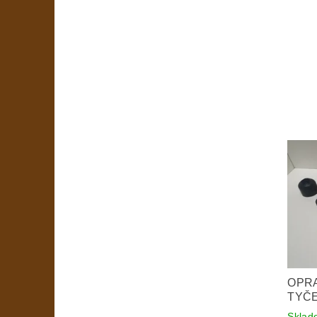
OPRA
TYČE
Skla