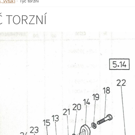
, výfuk)
Tyč torzní
Č TORZNÍ