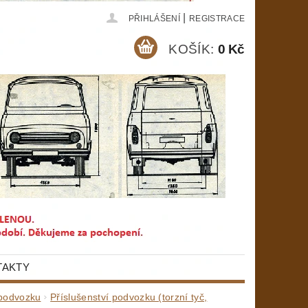
|
PŘIHLÁŠENÍ
REGISTRACE
KOŠÍK:
0 Kč
TAKTY
 podvozku
Příslušenství podvozku (torzní tyč,