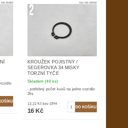
:
109-392800
Kód:
992-930034
NÍ
KROUŽEK POJISTNÝ /
SEGEROVKA 34 MISKY
TORZNÍ TYČE
Skladem
(40 ks)
vozidlo:
- potřebný počet kusů na jedno vozidlo:
2ks
13,22 Kč bez DPH
16 Kč