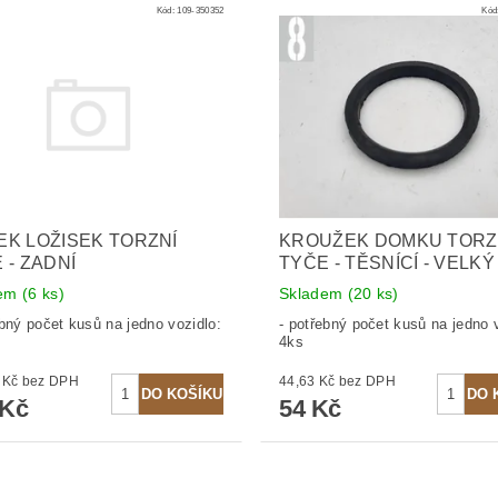
Kód:
109-350352
Kód
K LOŽISEK TORZNÍ
KROUŽEK DOMKU TORZ
 - ZADNÍ
TYČE - TĚSNÍCÍ - VELKÝ
dem
(6 ks)
Skladem
(20 ks)
ebný počet kusů na jedno vozidlo:
- potřebný počet kusů na jedno 
4ks
528,93 Kč bez DPH
44,63 Kč bez DPH
 Kč
54 Kč