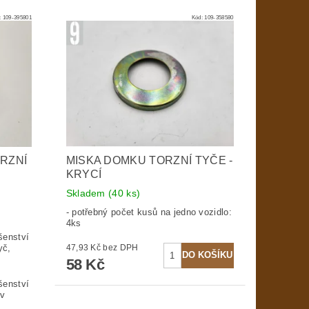
:
109-395801
Kód:
109-358580
RZNÍ
MISKA DOMKU TORZNÍ TYČE -
KRYCÍ
Skladem
(40 ks)
- potřebný počet kusů na jedno vozidlo:
4ks
šenství
yč,
47,93 Kč bez DPH
58 Kč
šenství
ův