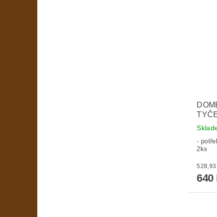
DOME
TYČE
Skla
- potř
2ks
640