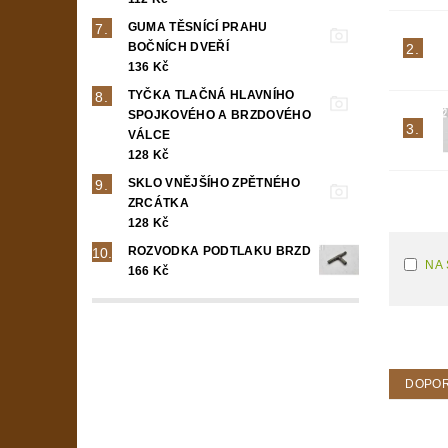
GUMA TĚSNÍCÍ PRAHU
BOČNÍCH DVEŘÍ
2.
136 Kč
TYČKA TLAČNÁ HLAVNÍHO
SPOJKOVÉHO A BRZDOVÉHO
3.
VÁLCE
128 Kč
SKLO VNĚJŠÍHO ZPĚTNÉHO
ZRCÁTKA
128 Kč
ROZVODKA PODTLAKU BRZD
NA
166 Kč
DOPO