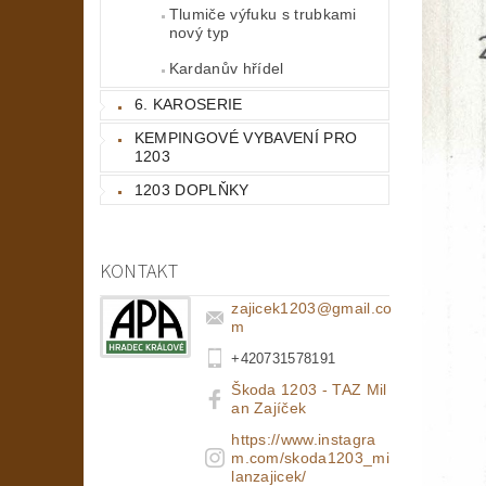
Tlumiče výfuku s trubkami
nový typ
Kardanův hřídel
6. KAROSERIE
KEMPINGOVÉ VYBAVENÍ PRO
1203
1203 DOPLŇKY
KONTAKT
zajicek1203
@
gmail.co
m
+420731578191
Škoda 1203 - TAZ Mil
an Zajíček
https://www.instagra
m.com/skoda1203_mi
lanzajicek/