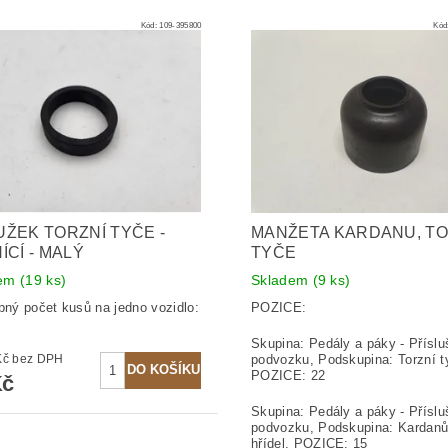
Kód:
109-395800
Kód
ŽEK TORZNÍ TYČE -
MANŽETA KARDANU, TO
ÍCÍ - MALÝ
TYČE
dem
(19 ks)
Skladem
(9 ks)
ebný počet kusů na jedno vozidlo:
POZICE:
Skupina: Pedály a páky - Příslu
21,49 Kč bez DPH
podvozku, Podskupina: Torzní t
POZICE: 22
Kč
Skupina: Pedály a páky - Příslu
podvozku, Podskupina: Kardan
hřídel, POZICE: 15