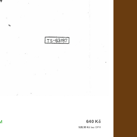
640 Kč
M
528,93 Kč
bez DPH