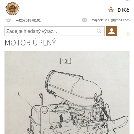
0 Kč
zajicek1203@gmail.com
+420731578191
MOTOR ÚPLNÝ