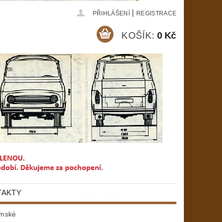
|
PŘIHLÁŠENÍ
REGISTRACE
KOŠÍK:
0 Kč
TAKTY
mské