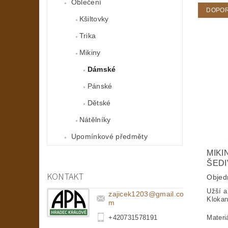
Oblečení
DOPO
Kšiltovky
Trika
Mikiny
Dámské
Pánské
Dětské
Nátělníky
Upomínkové předměty
MIKI
ŠEDI
KONTAKT
Objed
Užší a
zajicek1203
@
gmail.co
Klokan
m
Materi
+420731578191