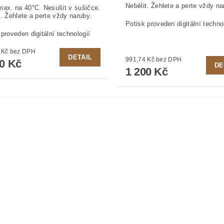
Nebělit. Žehlete a perte vždy na
max. na 40°C. Nesušit v sušičce.
t. Žehlete a perte vždy naruby.
Potisk proveden digitální techno
 proveden digitální technologií
991,74 Kč bez DPH
DETAIL
991,74 Kč bez DPH
00 Kč
DE
1 200 Kč