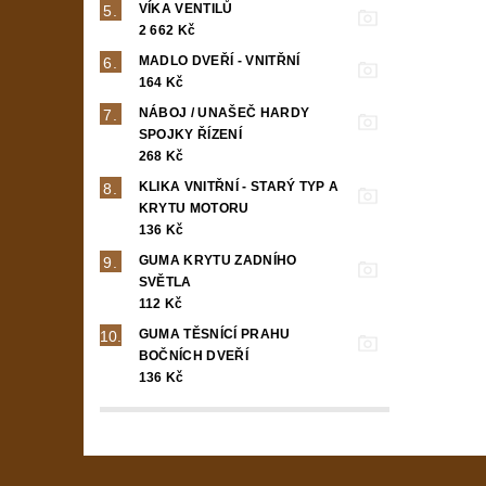
VÍKA VENTILŮ
2 662 Kč
MADLO DVEŘÍ - VNITŘNÍ
164 Kč
NÁBOJ / UNAŠEČ HARDY
SPOJKY ŘÍZENÍ
268 Kč
KLIKA VNITŘNÍ - STARÝ TYP A
KRYTU MOTORU
136 Kč
GUMA KRYTU ZADNÍHO
SVĚTLA
112 Kč
GUMA TĚSNÍCÍ PRAHU
BOČNÍCH DVEŘÍ
136 Kč