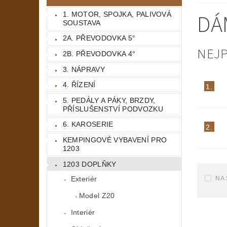
DÁ
1. MOTOR, SPOJKA, PALIVOVÁ
SOUSTAVA
2A. PŘEVODOVKA 5°
NEJ
2B. PŘEVODOVKA 4°
3. NÁPRAVY
4. ŘÍZENÍ
1.
5. PEDÁLY A PÁKY, BRZDY,
PŘÍSLUŠENSTVÍ PODVOZKU
6. KAROSERIE
2.
KEMPINGOVÉ VYBAVENÍ PRO
1203
1203 DOPLŇKY
NA
Exteriér
Model Z20
Interiér