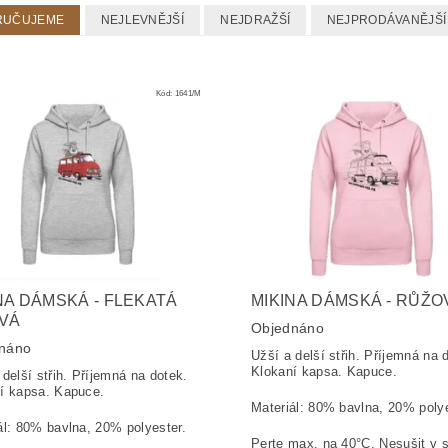
RUČUJEME
NEJLEVNĚJŠÍ
NEJDRAŽŠÍ
NEJPRODÁVANĚJŠÍ
Kód:
1641/M
NA DÁMSKÁ - FLEKATÁ
MIKINA DÁMSKÁ - RŮŽO
VÁ
Objednáno
náno
Užší a delší střih. Příjemná na 
Klokaní kapsa. Kapuce.
 delší střih. Příjemná na dotek.
í kapsa. Kapuce.
Materiál: 80% bavlna, 20% poly
ál: 80% bavlna, 20% polyester.
Perte max. na 40°C. Nesušit v 