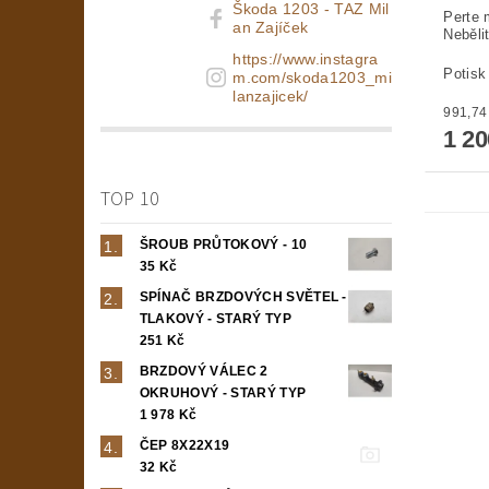
Škoda 1203 - TAZ Mil
Perte 
an Zajíček
Neběli
https://www.instagra
Potisk
m.com/skoda1203_mi
lanzajicek/
1 2
TOP 10
ŠROUB PRŮTOKOVÝ - 10
35 Kč
SPÍNAČ BRZDOVÝCH SVĚTEL -
TLAKOVÝ - STARÝ TYP
251 Kč
BRZDOVÝ VÁLEC 2
OKRUHOVÝ - STARÝ TYP
1 978 Kč
ČEP 8X22X19
32 Kč