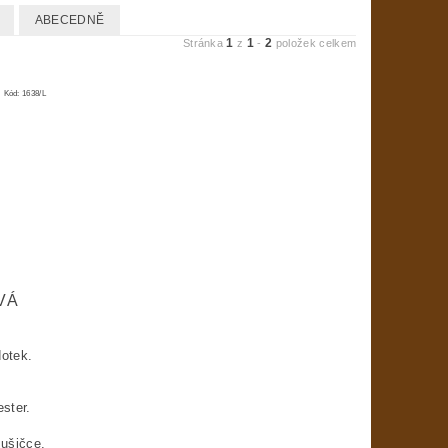
ABECEDNĚ
1
1
2
Stránka
z
-
položek celkem
Kód:
1638/L
VÁ
dotek.
ester.
sušičce.