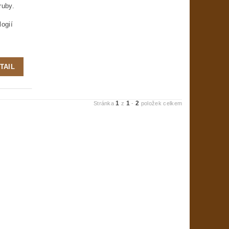
ruby.
logií
TAIL
1
1
2
Stránka
z
-
položek celkem