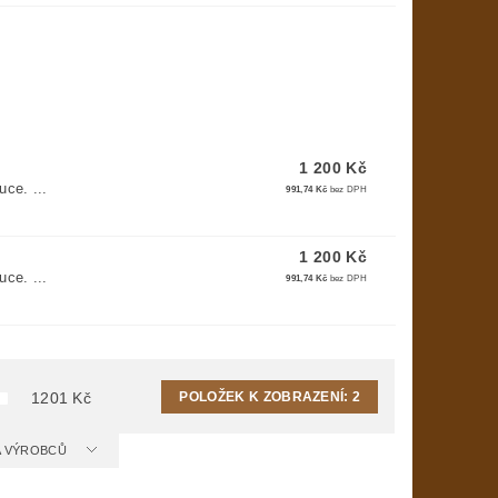
1 200 Kč
uce. ...
991,74 Kč
bez DPH
1 200 Kč
uce. ...
991,74 Kč
bez DPH
POLOŽEK K ZOBRAZENÍ:
2
1201
Kč
 A VÝROBCŮ