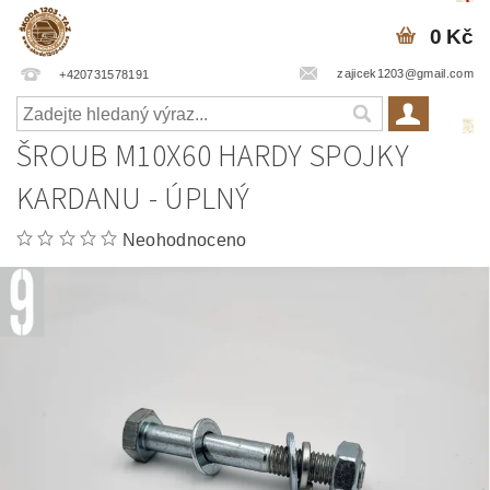
0 Kč
zajicek1203@gmail.com
+420731578191
ŠROUB M10X60 HARDY SPOJKY
KARDANU - ÚPLNÝ
Neohodnoceno