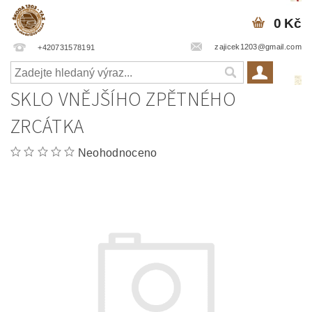
0 Kč
zajicek1203@gmail.com
+420731578191
SKLO VNĚJŠÍHO ZPĚTNÉHO
ZRCÁTKA
Neohodnoceno