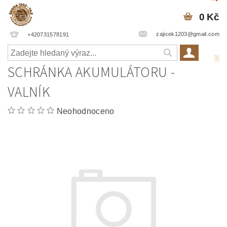
0 Kč
zajicek1203@gmail.com
+420731578191
SCHRÁNKA AKUMULÁTORU -
VALNÍK
Neohodnoceno