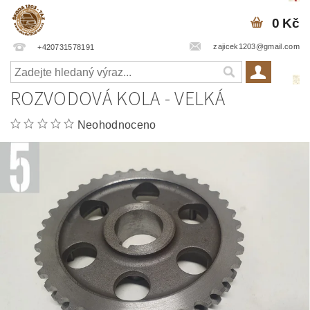
0 Kč
zajicek1203@gmail.com
+420731578191
ROZVODOVÁ KOLA - VELKÁ
Neohodnoceno