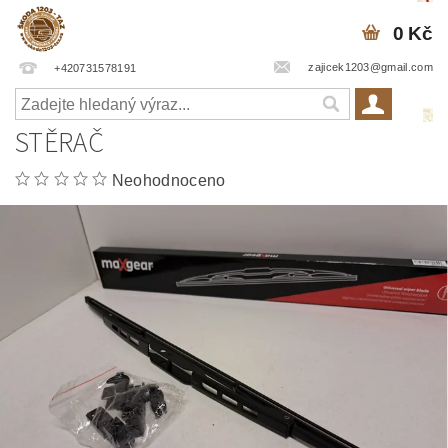
0 Kč
zajicek1203@gmail.com
+420731578191
STĚRAČ
Neohodnoceno