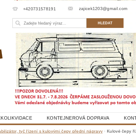
zajicek1203@gmail.com
+420731578191
EKOLIKVIDACE
KONTEJNEROVÁ DOPRAVA
KON
abilizátor, tyč řízení s kulovými čepy přední nápravy
Kulové čepy ří