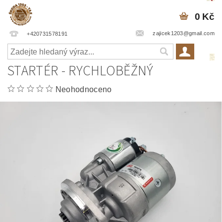
0 Kč
zajicek1203@gmail.com
+420731578191
STARTÉR - RYCHLOBĚŽNÝ
Neohodnoceno