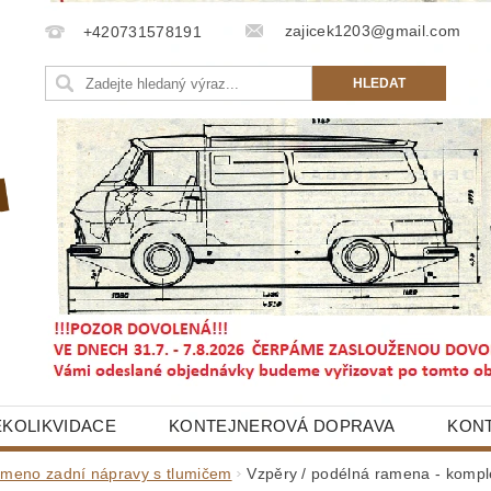
zajicek1203@gmail.com
+420731578191
EKOLIKVIDACE
KONTEJNEROVÁ DOPRAVA
KON
meno zadní nápravy s tlumičem
Vzpěry / podélná ramena - kompl