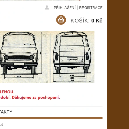
|
PŘIHLÁŠENÍ
REGISTRACE
KOŠÍK:
0 Kč
TAKTY
et