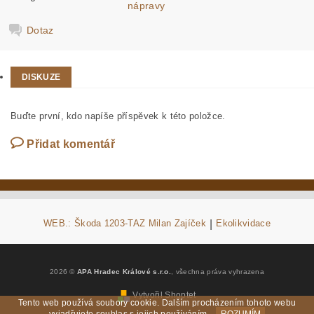
nápravy
Dotaz
DISKUZE
Buďte první, kdo napíše příspěvek k této položce.
Přidat komentář
WEB.: Škoda 1203-TAZ Milan Zajíček
|
Ekolikvidace
2026 ©
APA Hradec Králové s.r.o.
, všechna práva vyhrazena
Vytvořil Shoptet
Tento web používá soubory cookie. Dalším procházením tohoto webu
vyjadřujete souhlas s jejich používáním.
ROZUMÍM