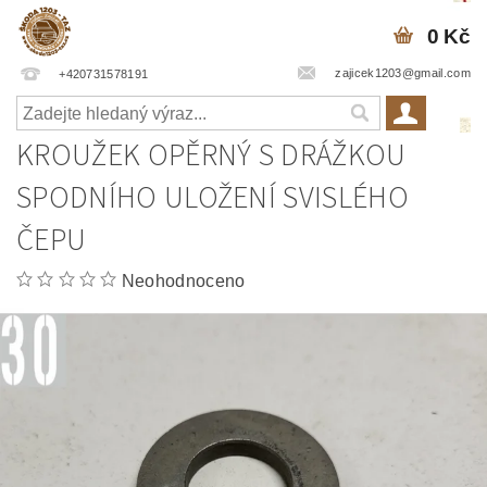
0 Kč
zajicek1203@gmail.com
+420731578191
KROUŽEK OPĚRNÝ S DRÁŽKOU
SPODNÍHO ULOŽENÍ SVISLÉHO
ČEPU
Neohodnoceno