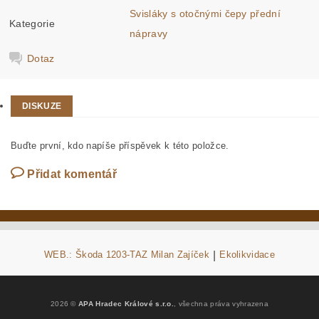
Svisláky s otočnými čepy přední
Kategorie
nápravy
Dotaz
DISKUZE
Buďte první, kdo napíše příspěvek k této položce.
Přidat komentář
WEB.: Škoda 1203-TAZ Milan Zajíček
|
Ekolikvidace
2026 ©
APA Hradec Králové s.r.o.
, všechna práva vyhrazena