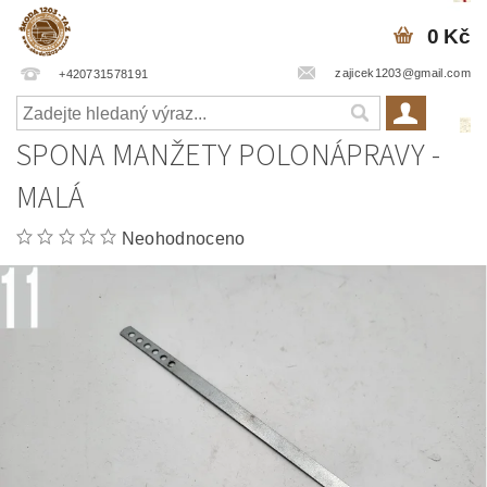
0 Kč
zajicek1203@gmail.com
+420731578191
SPONA MANŽETY POLONÁPRAVY -
MALÁ
Neohodnoceno