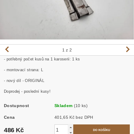
1
z 2
- p
otřebný počet kusů na 1 karoserii: 1 ks
- montovací strana: L
- nový díl - ORIGINÁL
Doprodej - poslední kusy!
Dostupnost
Skladem
(10 ks)
Cena
401,65 Kč bez DPH
486 Kč