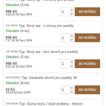
Skladem
(3 ks)
988 Kč
816,53 Kč bez DPH
Typ: Nový typ - s otvory pro pedály
109-700261
Skladem
(4 ks)
868 Kč
717,36 Kč bez DPH
Typ: Nový typ - bez otvorů pro pedály
109-700262
Skladem
(2 ks)
995 Kč
822,31 Kč bez DPH
Typ: Záslepka otvorů pro pedály 30
001-PRZ6501
Skladem
(8 ks)
32 Kč
26,45 Kč bez DPH
Typ: Guma krytu / části podlahy - těsnící
109-Z00008