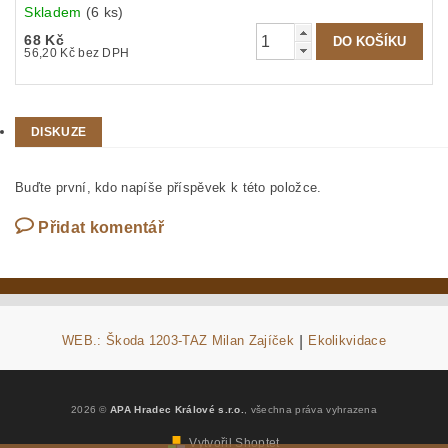
Skladem
(6 ks)
68 Kč
56,20 Kč bez DPH
DISKUZE
Buďte první, kdo napíše příspěvek k této položce.
Přidat komentář
WEB.: Škoda 1203-TAZ Milan Zajíček
|
Ekolikvidace
2026 ©
APA Hradec Králové s.r.o.
, všechna práva vyhrazena
Vytvořil Shoptet