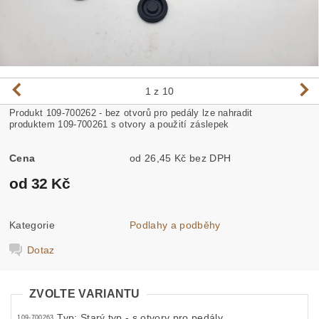
1
z 10
Produkt
109-700262 - bez otvorů pro pedály lze nahradit
produktem 109-700261 s otvory a použití záslepek
Cena
od 26,45 Kč bez DPH
od 32 Kč
Kategorie
Podlahy a podběhy
Dotaz
ZVOLTE VARIANTU
Typ: Starý typ - s otvory pro pedály
109-700263