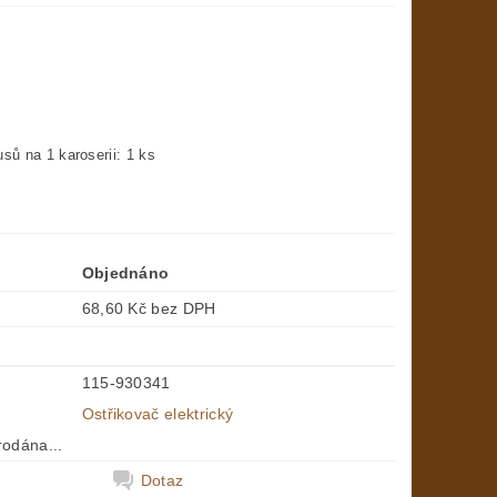
usů na 1 karoserii: 1 ks
Objednáno
68,60 Kč bez DPH
115-930341
Ostřikovač elektrický
rodána...
Dotaz