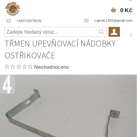
0 Kč
zajicek1203@gmail.com
+420731578191
TŘMEN UPEVŇOVACÍ NÁDOBKY
OSTŘIKOVAČE
Neohodnoceno