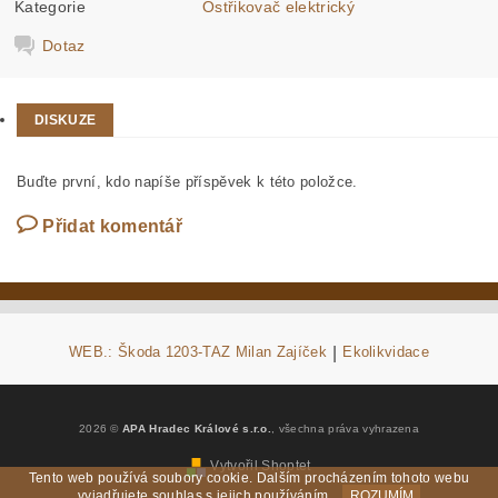
Kategorie
Ostřikovač elektrický
Dotaz
DISKUZE
Buďte první, kdo napíše příspěvek k této položce.
Přidat komentář
WEB.: Škoda 1203-TAZ Milan Zajíček
|
Ekolikvidace
2026 ©
APA Hradec Králové s.r.o.
, všechna práva vyhrazena
Vytvořil Shoptet
Tento web používá soubory cookie. Dalším procházením tohoto webu
vyjadřujete souhlas s jejich používáním.
ROZUMÍM