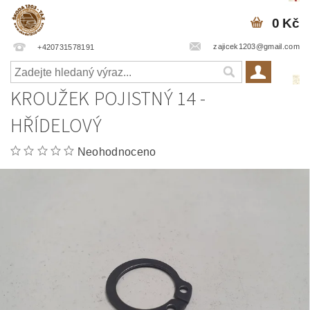
0 Kč
zajicek1203@gmail.com
+420731578191
KROUŽEK POJISTNÝ 14 -
HŘÍDELOVÝ
Neohodnoceno