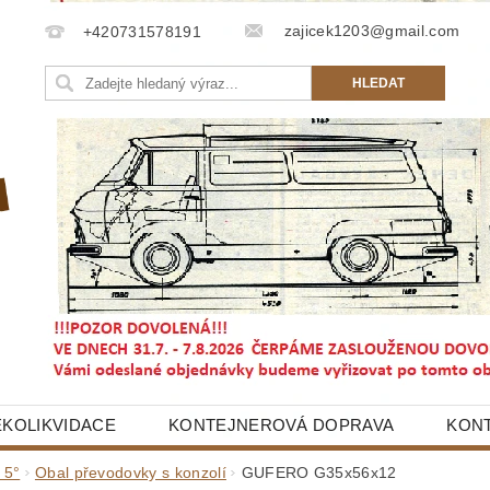
zajicek1203@gmail.com
+420731578191
EKOLIKVIDACE
KONTEJNEROVÁ DOPRAVA
KON
 5°
Obal převodovky s konzolí
GUFERO G35x56x12