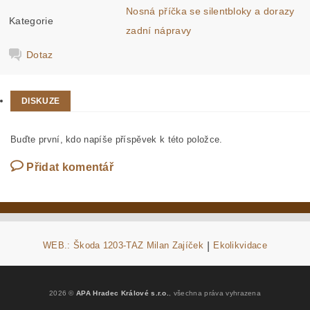
Nosná příčka se silentbloky a dorazy
Kategorie
zadní nápravy
Dotaz
DISKUZE
Buďte první, kdo napíše příspěvek k této položce.
Přidat komentář
WEB.: Škoda 1203-TAZ Milan Zajíček
|
Ekolikvidace
2026 ©
APA Hradec Králové s.r.o.
, všechna práva vyhrazena