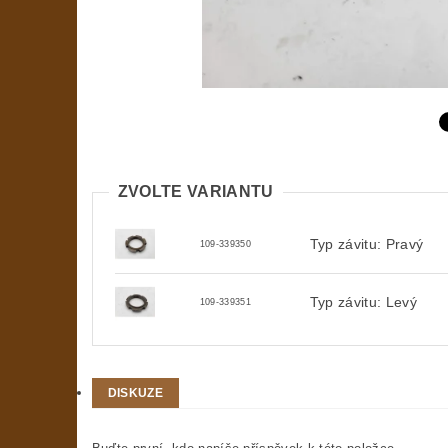
ZVOLTE VARIANTU
Typ závitu: Pravý
109-339350
Typ závitu: Levý
109-339351
DISKUZE