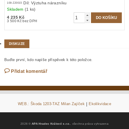
Díl: Výztuha nárazníku
109-Z20015
Skladem
(1 ks)
4 235 Kč
3 500 Kč bez DPH
DISKUZE
Buďte první, kdo napíše příspěvek k této položce.
Přidat komentář
WEB.: Škoda 1203-TAZ Milan Zajíček
|
Ekolikvidace
2026 ©
APA Hradec Králové s.r.o.
, všechna práva vyhrazena