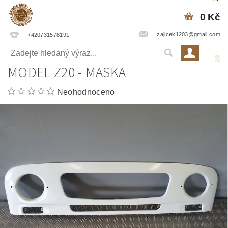
0 Kč
zajicek1203@gmail.com
+420731578191
MODEL Z20 - MASKA
Neohodnoceno