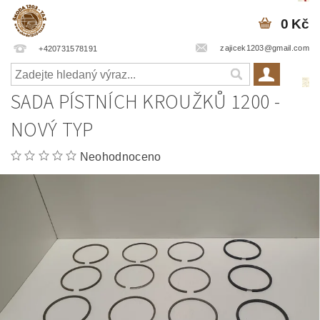
0 Kč
zajicek1203@gmail.com
+420731578191
SADA PÍSTNÍCH KROUŽKŮ 1200 -
NOVÝ TYP
Neohodnoceno