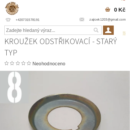
0 Kč
zajicek1203@gmail.com
+420731578191
KROUŽEK ODSTŘIKOVACÍ - STARÝ
TYP
Neohodnoceno