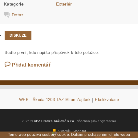
Kategorie
Exteriér
Dotaz
DISKUZE
Buďte první, kdo napíše příspěvek k této položce.
Přidat komentář
WEB.: Škoda 1203-TAZ Milan Zajíček
|
Ekolikvidace
2026 ©
APA Hradec Králové s.r.o.
, všechna práva vyhrazena
Vytvořil Shoptet
Tento web používá soubory cookie. Dalším procházením tohoto webu