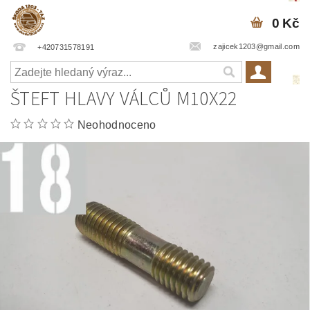
0 Kč
zajicek1203@gmail.com
+420731578191
ŠTEFT HLAVY VÁLCŮ M10X22
Neohodnoceno