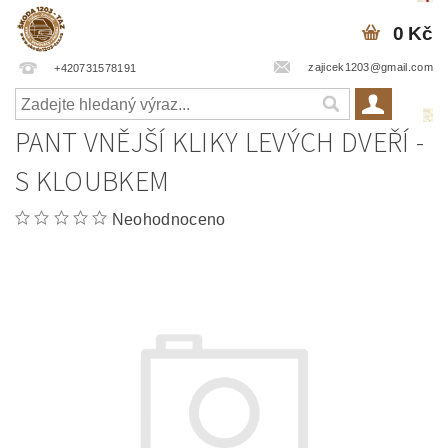
0 Kč
zajicek1203@gmail.com
+420731578191
PANT VNĚJŠÍ KLIKY LEVÝCH DVEŘÍ -
S KLOUBKEM
Neohodnoceno