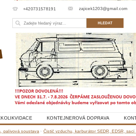
zajicek1203@gmail.com
+420731578191
EKOLIKVIDACE
KONTEJNEROVÁ DOPRAVA
KON
a, palivová soustava
Čistič vzduchu, karburátor SEDR, EDSR, sací 