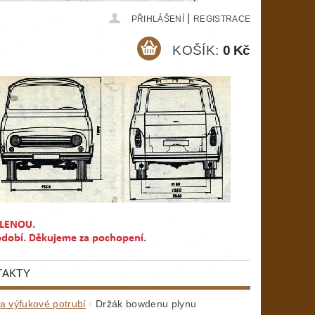
|
PŘIHLÁŠENÍ
REGISTRACE
KOŠÍK:
0 Kč
TAKTY
a výfukové potrubí
Držák bowdenu plynu